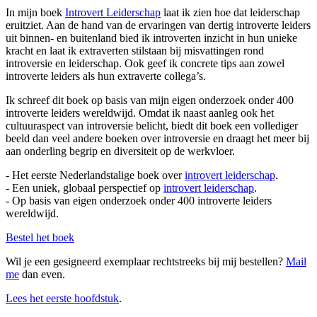
In mijn boek
Introvert Leiderschap
laat ik zien hoe dat leiderschap
eruitziet. Aan de hand van de ervaringen van dertig introverte leiders
uit binnen- en buitenland bied ik introverten inzicht in hun unieke
kracht en laat ik extraverten stilstaan bij misvattingen rond
introversie en leiderschap. Ook geef ik concrete tips aan zowel
introverte leiders als hun extraverte collega’s.
Ik schreef dit boek op basis van mijn eigen onderzoek onder 400
introverte leiders wereldwijd. Omdat ik naast aanleg ook het
cultuuraspect van introversie belicht, biedt dit boek een vollediger
beeld dan veel andere boeken over introversie en draagt het meer bij
aan onderling begrip en diversiteit op de werkvloer.
- Het eerste Nederlandstalige boek over
introvert leiderschap
.
- Een uniek, globaal perspectief op
introvert leiderschap
.
- Op basis van eigen onderzoek onder 400 introverte leiders
wereldwijd.
Bestel het boek
Wil je een gesigneerd exemplaar rechtstreeks bij mij bestellen?
Mail
me
dan even.
Lees het eerste hoofdstuk
.