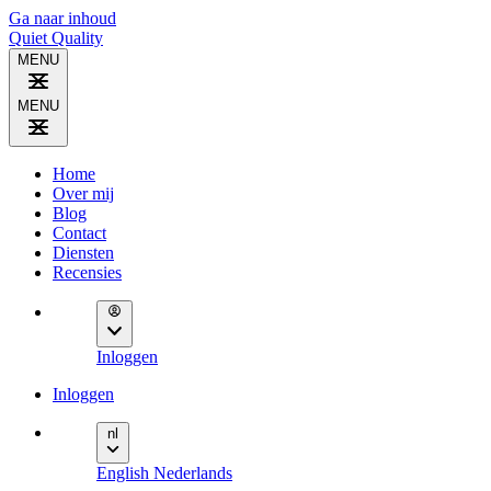
Ga naar inhoud
Quiet
Quality
MENU
MENU
Home
Over mij
Blog
Contact
Diensten
Recensies
Inloggen
Inloggen
nl
English
Nederlands