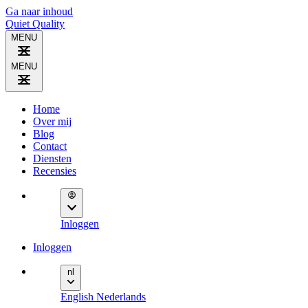
Ga naar inhoud
Quiet
Quality
MENU
MENU
Home
Over mij
Blog
Contact
Diensten
Recensies
Inloggen
Inloggen
nl
English
Nederlands