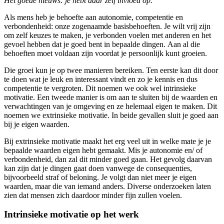
Het goede nieuws: je hebt daar zelf invloed op.
Als mens heb je behoefte aan autonomie, competentie en
verbondenheid: onze zogenaamde basisbehoeften. Je wilt vrij zijn
om zelf keuzes te maken, je verbonden voelen met anderen en het
gevoel hebben dat je goed bent in bepaalde dingen. Aan al die
behoeften moet voldaan zijn voordat je persoonlijk kunt groeien.
Die groei kun je op twee manieren bereiken. Ten eerste kan dit door
te doen wat je leuk en interessant vindt en zo je kennis en dus
competentie te vergroten. Dit noemen we ook wel intrinsieke
motivatie. Een tweede manier is om aan te sluiten bij de waarden en
verwachtingen van je omgeving en ze helemaal eigen te maken. Dit
noemen we extrinsieke motivatie. In beide gevallen sluit je goed aan
bij je eigen waarden.
Bij extrinsieke motivatie maakt het erg veel uit in welke mate je je
bepaalde waarden eigen hebt gemaakt. Mis je autonomie en/ of
verbondenheid, dan zal dit minder goed gaan. Het gevolg daarvan
kan zijn dat je dingen gaat doen vanwege de consequenties,
bijvoorbeeld straf of beloning. Je volgt dan niet meer je eigen
waarden, maar die van iemand anders. Diverse onderzoeken laten
zien dat mensen zich daardoor minder fijn zullen voelen.
Intrinsieke motivatie op het werk