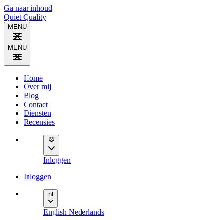
Ga naar inhoud
Quiet
Quality
MENU
MENU
Home
Over mij
Blog
Contact
Diensten
Recensies
Inloggen
Inloggen
nl
English
Nederlands