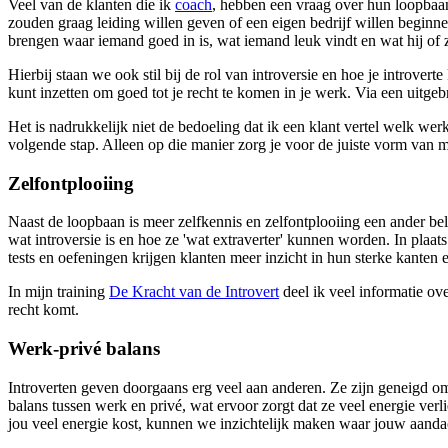
Veel van de klanten die ik
coach
, hebben een vraag over hun loopbaan.
zouden graag leiding willen geven of een eigen bedrijf willen beginnen
brengen waar iemand goed in is, wat iemand leuk vindt en wat hij of 
Hierbij staan we ook stil bij de rol van introversie en hoe je introvert
kunt inzetten om goed tot je recht te komen in je werk. Via een uitgeb
Het is nadrukkelijk niet de bedoeling dat ik een klant vertel welk werk
volgende stap. Alleen op die manier zorg je voor de juiste vorm van m
Zelfontplooiing
Naast de loopbaan is meer zelfkennis en zelfontplooiing een ander be
wat introversie is en hoe ze 'wat extraverter' kunnen worden. In plaats
tests en oefeningen krijgen klanten meer inzicht in hun sterke kanten 
In mijn training
De Kracht van de Introvert
deel ik veel informatie ove
recht komt.
Werk-privé balans
Introverten geven doorgaans erg veel aan anderen. Ze zijn geneigd om 
balans tussen werk en privé, wat ervoor zorgt dat ze veel energie verl
jou veel energie kost, kunnen we inzichtelijk maken waar jouw aandach