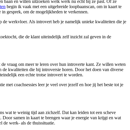
en baan en willen uitzoeken welk werk nu echt bij ze past. Of ze
cten
begin ik vaak met een uitgebreide loopbaanscan, om in kaart te
er in gesprek, om de mogelijkheden te verkennen.
op de werkvloer. Als introvert heb je namelijk unieke kwaliteiten die je
ektocht, die de klant uiteindelijk zelf inzicht zal geven in de
 de vraag om meer te leren over hun introverte kant. Ze willen weten
n de kwaliteiten die bij introversie horen. Door het doen van diverse
eindelijk een echte trotse introvert te worden.
 met coachsessies leer je veel over jezelf en hoe jij het beste tot je
 wat te weinig tijd aan zichzelf. Dat kan leiden tot een scheve
ut. Door samen in kaart te brengen waar je energie van krijgt en wat
 de werk- als de thuissituatie.