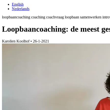
English
Nederlands
loopbaancoaching
coaching
coachvraag
loopbaan
samenwerken
intr
Loopbaancoaching: de meest ge
Karolien Koolhof
•
26-1-2021