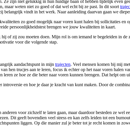
 Ze zijn niet gelukkig in hun huidige baan of hebben tijdelijk even ge
, maar weten niet zo goed of dat wel echt bij ze past. In dit soort
traje
zij belangrijk vindt in het werk. Naar aanleiding daarvan gaan we diep
e kwaliteiten zo goed mogelijk naar voren kunt halen bij sollicitaties en 
reide persoonlijkheidstest brengen we jouw kwaliteiten in kaart.
 hij of zij zou moeten doen. Mijn rol is om iemand te begeleiden in de zo
otivatie voor die volgende stap.
langrijk aandachtspunt in mijn
trajecten
. Veel mensen komen bij mij met
 van hen trucjes aan te leren, focus ik echter op het naar voren halen va
en leren ze hoe ze die beter naar voren kunnen brengen. Dat helpt om uit
r introversie en hoe je daar je kracht van kunt maken. Door de combinatie
anderen voor zichzelf te laten gaan, maar daardoor besteden ze wel eens
iezen. Dit geeft bovendien veel stress en kan zelfs leiden tot een burno
tspunten liggen. Op die manier zul je beter tot je recht komen in zowel