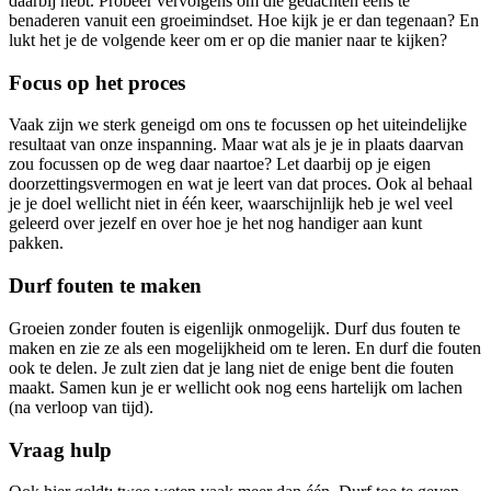
daarbij hebt. Probeer vervolgens om die gedachten eens te
benaderen vanuit een groeimindset. Hoe kijk je er dan tegenaan? En
lukt het je de volgende keer om er op die manier naar te kijken?
Focus op het proces
Vaak zijn we sterk geneigd om ons te focussen op het uiteindelijke
resultaat van onze inspanning. Maar wat als je je in plaats daarvan
zou focussen op de weg daar naartoe? Let daarbij op je eigen
doorzettingsvermogen en wat je leert van dat proces. Ook al behaal
je je doel wellicht niet in één keer, waarschijnlijk heb je wel veel
geleerd over jezelf en over hoe je het nog handiger aan kunt
pakken.
Durf fouten te maken
Groeien zonder fouten is eigenlijk onmogelijk. Durf dus fouten te
maken en zie ze als een mogelijkheid om te leren. En durf die fouten
ook te delen. Je zult zien dat je lang niet de enige bent die fouten
maakt. Samen kun je er wellicht ook nog eens hartelijk om lachen
(na verloop van tijd).
Vraag hulp