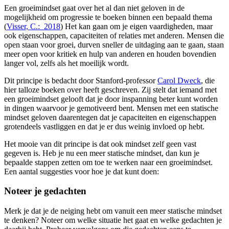
Een groeimindset gaat over het al dan niet geloven in de
mogelijkheid om progressie te boeken binnen een bepaald thema
(
Visser, C.: 2018
) Het kan gaan om je eigen vaardigheden, maar
ook eigenschappen, capaciteiten of relaties met anderen. Mensen die
open staan voor groei, durven sneller de uitdaging aan te gaan, staan
meer open voor kritiek en hulp van anderen en houden bovendien
langer vol, zelfs als het moeilijk wordt.
Dit principe is bedacht door Stanford-professor
Carol Dweck
, die
hier talloze boeken over heeft geschreven. Zij stelt dat iemand met
een groeimindset gelooft dat je door inspanning beter kunt worden
in dingen waarvoor je gemotiveerd bent. Mensen met een statische
mindset geloven daarentegen dat je capaciteiten en eigenschappen
grotendeels vastliggen en dat je er dus weinig invloed op hebt.
Het mooie van dit principe is dat ook mindset zelf geen vast
gegeven is. Heb je nu een meer statische mindset, dan kun je
bepaalde stappen zetten om toe te werken naar een groeimindset.
Een aantal suggesties voor hoe je dat kunt doen:
Noteer je gedachten
Merk je dat je de neiging hebt om vanuit een meer statische mindset
te denken? Noteer om welke situatie het gaat en welke gedachten je