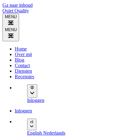
Ga naar inhoud
Quiet
Quality
MENU
MENU
Home
Over mij
Blog
Contact
Diensten
Recensies
Inloggen
Inloggen
nl
English
Nederlands