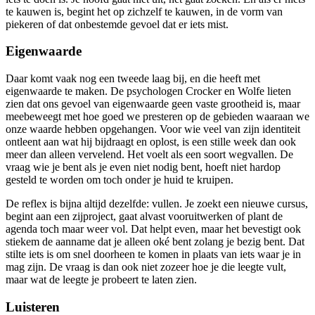
te kauwen is, begint het op zichzelf te kauwen, in de vorm van
piekeren of dat onbestemde gevoel dat er iets mist.
Eigenwaarde
Daar komt vaak nog een tweede laag bij, en die heeft met
eigenwaarde te maken. De psychologen Crocker en Wolfe lieten
zien dat ons gevoel van eigenwaarde geen vaste grootheid is, maar
meebeweegt met hoe goed we presteren op de gebieden waaraan we
onze waarde hebben opgehangen. Voor wie veel van zijn identiteit
ontleent aan wat hij bijdraagt en oplost, is een stille week dan ook
meer dan alleen vervelend. Het voelt als een soort wegvallen. De
vraag wie je bent als je even niet nodig bent, hoeft niet hardop
gesteld te worden om toch onder je huid te kruipen.
De reflex is bijna altijd dezelfde: vullen. Je zoekt een nieuwe cursus,
begint aan een zijproject, gaat alvast vooruitwerken of plant de
agenda toch maar weer vol. Dat helpt even, maar het bevestigt ook
stiekem de aanname dat je alleen oké bent zolang je bezig bent. Dat
stilte iets is om snel doorheen te komen in plaats van iets waar je in
mag zijn. De vraag is dan ook niet zozeer hoe je die leegte vult,
maar wat de leegte je probeert te laten zien.
Luisteren