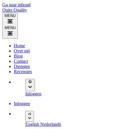
Ga naar inhoud
Quiet
Quality
MENU
MENU
Home
Over mij
Blog
Contact
Diensten
Recensies
Inloggen
Inloggen
nl
English
Nederlands