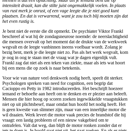
mensen is dat een opluchting. Maar als je iemand bent die op
intensiteit draait, kan die stilte juist ongemakkelijk voelen. In plaats
van rust merk je onrust, of een vage leegte die je niet goed kunt
plaatsen. En dat is verwarrend, want je zou toch blij moeten zijn dat
het even rustig is.
Je bent niet de eerste die dit opmerkt. De psychiater Viktor Frankl
beschreef al wat hij de zondagsneurose noemde: de neerslachtigheid
die mensen overvalt op het moment dat de drukte van de werkweek
wegvalt en de leegte vanbinnen ineens voelbaar wordt. Zolang je
bezig bent, merk je die leegte niet zo. Pas als het werk wegvalt, kom
je oog in oog te staan met de vraag wat je dagen eigenlijk vult.
Frankl zag dat niet als een teken van ziekte, maar als iets wat hoort
bij een mens die op zoek is naar betekenis.
Voor wie van nature veel denkwerk nodig heeft, speelt dit sterker.
Psychologen spreken van need for cognition, een begrip dat
Cacioppo en Petty in 1982 introduceerden. Het beschrijft hoezeer
iemand er behoefte aan heeft om te denken en er plezier aan beleeft.
Mensen die hier hoog op scoren zoeken ingewikkelde vraagstukken
niet op uit plichtsbesef, maar omdat hun hoofd het nodig heeft. Het
is geen kwestie van slimmer zijn, maar van een innerlijke motor die
wil draaien. Werk levert die motor vaak precies de brandstof die hij
vraagt: een lastig probleem of een nieuw vakgebied om te
ontrafelen. Valt dat weg, dan blijft de motor ronken zonder dat er
iets te doen is. Je hoofd gaat niet uit, het gaat zoeken. En als er niets