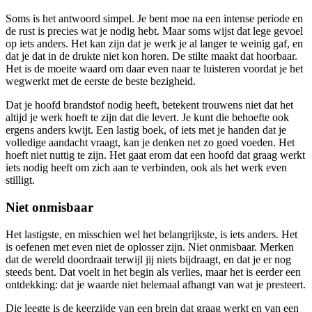
Soms is het antwoord simpel. Je bent moe na een intense periode en
de rust is precies wat je nodig hebt. Maar soms wijst dat lege gevoel
op iets anders. Het kan zijn dat je werk je al langer te weinig gaf, en
dat je dat in de drukte niet kon horen. De stilte maakt dat hoorbaar.
Het is de moeite waard om daar even naar te luisteren voordat je het
wegwerkt met de eerste de beste bezigheid.
Dat je hoofd brandstof nodig heeft, betekent trouwens niet dat het
altijd je werk hoeft te zijn dat die levert. Je kunt die behoefte ook
ergens anders kwijt. Een lastig boek, of iets met je handen dat je
volledige aandacht vraagt, kan je denken net zo goed voeden. Het
hoeft niet nuttig te zijn. Het gaat erom dat een hoofd dat graag werkt
iets nodig heeft om zich aan te verbinden, ook als het werk even
stilligt.
Niet onmisbaar
Het lastigste, en misschien wel het belangrijkste, is iets anders. Het
is oefenen met even niet de oplosser zijn. Niet onmisbaar. Merken
dat de wereld doordraait terwijl jij niets bijdraagt, en dat je er nog
steeds bent. Dat voelt in het begin als verlies, maar het is eerder een
ontdekking: dat je waarde niet helemaal afhangt van wat je presteert.
Die leegte is de keerzijde van een brein dat graag werkt en van een